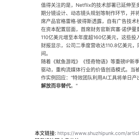
值得关注的是，Netflix的技术部署已延
期分镜设计、动态镜头规划等制作环节，并
席产品官格雷格·彼得斯透露，自有广告技术
在资本配置层面，首席财务官斯宾塞·诺伊曼重
110亿美元增至本年度超160亿美元，这些
财报显示，公司二季度营收达110.8亿美元
间。
随着《鱿鱼游戏》《怪奇物语》等重磅IP新季即
驱动，重构流媒体行业的价值创造模式。当被
作实例回应："特效团队利用AI工具将单日
解放而非替代
。"
本文链接:
https://www.shuzhipunk.com/arti