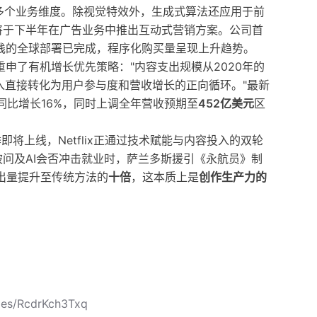
伸至多个业务维度。除视觉特效外，生成式算法还应用于前
将于下半年在广告业务中推出互动式营销方案。公司首
栈的全球部署已完成，程序化购买量呈现上升趋势。
申了有机增长优先策略："内容支出规模从2020年的
投入直接转化为用户参与度和营收增长的正向循环。"最新
，同比增长16%，同时上调全年营收预期至
452亿美元
区
将上线，Netflix正通过技术赋能与内容投入的双轮
问及AI会否冲击就业时，萨兰多斯援引《永航员》制
产出量提升至传统方法的
十倍
，这本质上是
创作生产力的
cles/RcdrKch3Txq