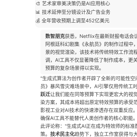
🎨 艺术家审美决策仍是AI应用核心
📊 技术延伸至分镜设计及广告业务
💰 全年营收预期上调至452亿美元
数智朋克
获悉，Netflix在最新财报电
阿根廷科幻剧集《永航员》的制作过程中，
景的视觉渲染，该技术将传统特效工作流
调，AI工具不仅显著降低了制作成本，更
预算的复杂场景得以实现。
"生成式算法为创作者开辟了全新的可能性空
员》暴风雪灾难场景中，AI引擎仅用传统工
跃迁
让我们能在同等预算下实现更宏大的视觉
染方案，其成本将超出原定特效预算的承受
影视工业对AI技术的快速渗透存在双重反应
确保AI工具不能替代人类创作者的核心职能。新加
此评论称："生成式AI正在成为特效师的标
策。
技术民主化
趋势下，独立工作室获得与大