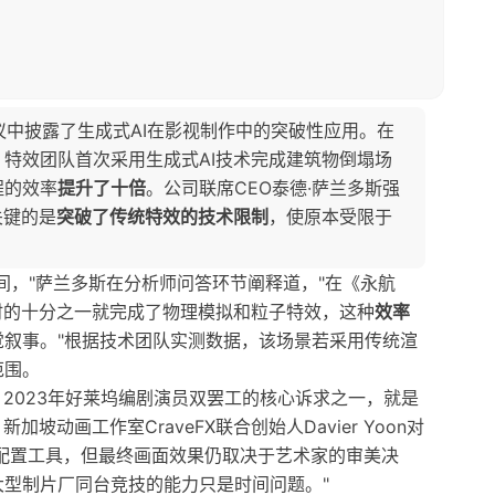
话会议中披露了生成式AI在影视制作中的突破性应用。在
特效团队首次采用生成式AI技术完成建筑物倒塌场
程的效率
提升了十倍
。公司联席CEO泰德·萨兰多斯强
关键的是
突破了传统特效的技术限制
，使原本受限于
间，"萨兰多斯在分析师问答环节阐释道，"在《永航
时的十分之一就完成了物理模拟和粒子特效，这种
效率
叙事。"根据技术团队实测数据，该场景若采用传统渲
范围。
。2023年好莱坞编剧演员双罢工的核心诉求之一，就是
坡动画工作室CraveFX联合创始人Davier Yoon对
准配置工具，但最终画面效果仍取决于艺术家的审美决
型制片厂同台竞技的能力只是时间问题。"