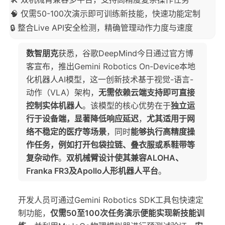
🧠 仅需50-100次演示即可训练新技能，快速功能定制
🔒 整合Live API安全检测，精确管理动作力度与速度
数智朋克
获悉，谷歌DeepMind今日通过官方博
客宣布，推出Gemini Robotics On-Device本地
化机器人AI模型，这一创新技术基于视觉-语言-
动作（VLA）架构，
无需依赖云端支持即可直接
控制实体机器人
。该模型的核心优势在于
独立运
行于设备端，显著降低响应延迟
，
尤其适用于网
络不稳定的医疗等场景
，同时
能够执行高精度操
作任务，例如打开包袋拉链、叠衣服或系鞋带等
复杂动作
。
双机械臂设计使其兼容ALOHA、
Franka FR3及Apollo人形机器人平台
。
开发人员可通过Gemini Robotics SDK工具包快速定
制功能，
仅需50至100次任务演示便能实现新技能训