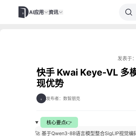
AI应用
资讯
发表于：
快手 Kwai Keye-V
现优势
发布者：数智朋克
核心要点👉
🚀 基于Qwen3-8B语言模型整合SigLIP视觉