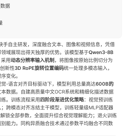
频数据
量
模型由快手自主研发，深度融合文本、图像和视频信息，凭借
解领域展现出得天独厚的优势。该模型基于
Qwen3-8B
，采用
动态分辨率输入机制
，将图像按原始比例切分为
。创新性
3D RoPE旋转位置编码
统一处理多模态输入，
时序变化。
觉-语言对齐目标驱动下，模型利用总量高达
600B的
本数据。自建高质量中文OCR系统和精细化描述数据
训练。训练流程采用
四阶段渐进优化策略
：视觉预训练
；跨模态对齐冻结主干模型，训练轻量级MLP适配器
练解锁全部参数，全面提升综合视觉理解能力；退火训练
判别能力。同构异质融合技术通过参数平均融合不同数