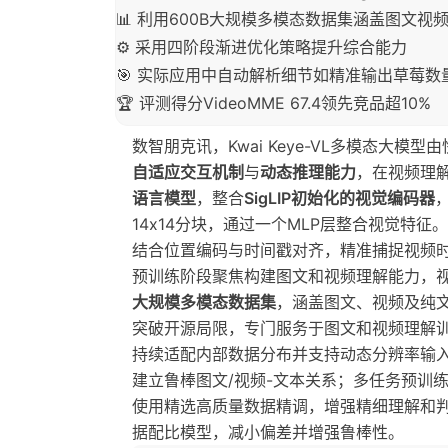
📊 利用600B大规模多模态数据集涵盖图文视
⚙️ 采用四阶段渐进优化策略提升综合能力
🎯 实际应用中自动解析细节如精准输出草莓数
🏆 评测得分VideoMME 67.4领先竞品超10%
数智朋克讯，Kwai Keye-VL多模态大
自适应交互机制
与
动态推理能力
，在视频理
语言模型
，整合
SigLIP初始化的视觉编码器
14x14分块，通过一个MLP层整合视觉特征
结合位置编码与时间戳对齐，精准捕捉视频
预训练阶段聚焦构建图文和视频理解能力，视
大规模多模态数据集
，涵盖图文、视频及纯文
突破开源局限，专门服务于图文和视频理解
持续适配内部数据分布并支持动态分辨率输入
建立鲁棒图文/视频-文本关系；多任务预训
使用精选高质量数据精调，增强精细理解和
据配比模型，减小偏差并增强鲁棒性。