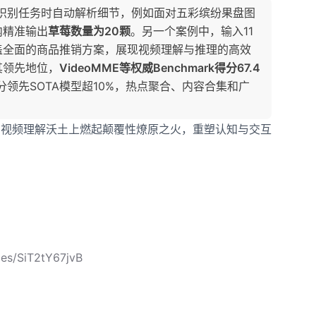
杂视觉识别任务时自动解析细节，例如面对五彩缤纷果盘图
内精准输出
草莓数量为20颗
。另一个案例中，输入11
盖全面的商品推销方案，展现视频理解与推理的高效
其领先地位，
VideoMME等权威Benchmark得分67.4
得分领先SOTA模型超10%，热点聚合、内容合集和广
火种，在视频理解沃土上燃起颠覆性燎原之火，重塑认知与交互
les/SiT2tY67jvB