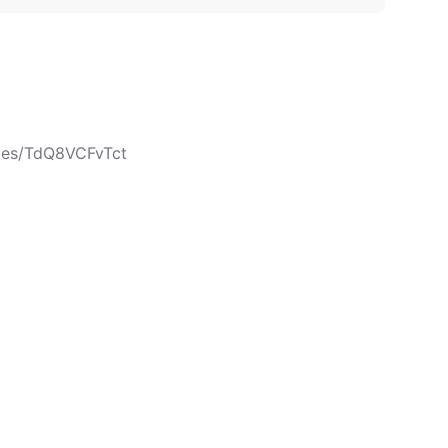
cles/TdQ8VCFvTct