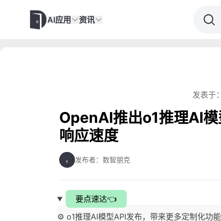
AI应用
资讯
发表于：
OpenAI推出o1推理A
响应速度
发布者：数智朋克
要点速达👈
⚙️ o1推理AI模型API发布，带来更多定制化