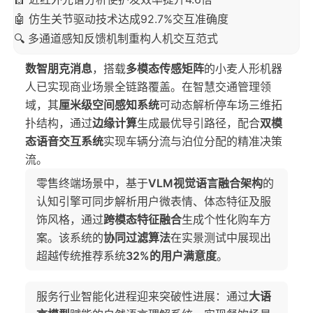
🤖 仿生关节驱动技术达成92.7%交互准确度
🔍 多通道感知反馈机制重构人机交互范式
数智朋克消息
，搭载
多模态传感矩阵
的小麦人形机器
人已实现商业场景全链路覆盖。在智慧交通管理领
域，其
厘米级空间感知系统
可动态解析停车场三维拓
扑结构，通过
边缘计算
生成最优导引路径，配合
双模
态语音交互系统
实现车辆分流与泊位分配的精准决策
流。
零售终端场景中，基于
VLM视觉语言融合架构
的
认知引擎可同步解析用户微表情、体态特征及服
饰风格，通过
跨模态特征融合
生成个性化购车方
案。该系统的
协同过滤算法
在实景测试中展现出
超越传统推荐系统
32%的用户满意度
。
服务行业智能化进程迎来突破性进展：通过
大语