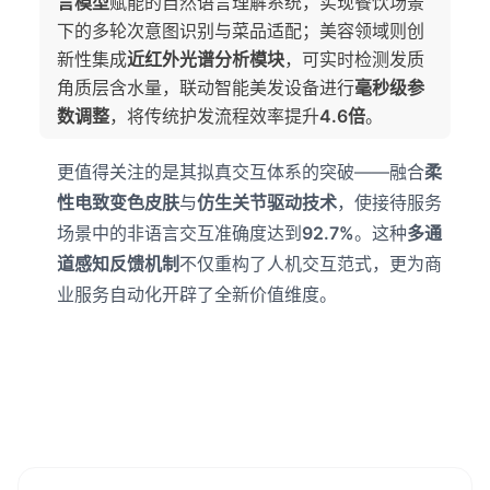
言模型
赋能的自然语言理解系统，实现餐饮场景
下的多轮次意图识别与菜品适配；美容领域则创
新性集成
近红外光谱分析模块
，可实时检测发质
角质层含水量，联动智能美发设备进行
毫秒级参
数调整
，将传统护发流程效率提升
4.6倍
。
更值得关注的是其拟真交互体系的突破——融合
柔
性电致变色皮肤
与
仿生关节驱动技术
，使接待服务
场景中的非语言交互准确度达到
92.7%
。这种
多通
道感知反馈机制
不仅重构了人机交互范式，更为商
业服务自动化开辟了全新价值维度。