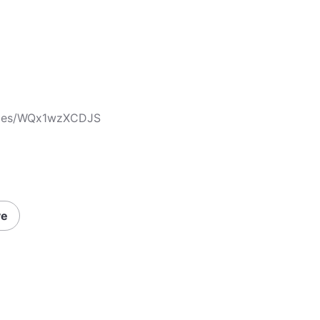
icles/WQx1wzXCDJS
ve