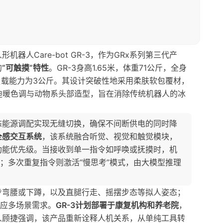
人Care-bot GR-3，作为GRx系列第三代产
的
“可触摸”特性
。GR-3身高1.65米，体重71公斤，全身
负载能力为3公斤。其设计突破性地采用柔肤软包覆材，
迪暖色调与动物系头部造型，旨在消除传统机器人的冰
态能源调配实现无缝切换，确保不间断供电的同时降
全感交互系统
，该系统融合听觉、视觉和触觉模块，
功能优先级。当接收到单一指令如呼唤或抚摸时，机
视；多次重复指令则激活“慢思考”模式，由大模型推理
步弯腰或下蹲，以及直腿行走、摇摆步态等拟人姿态；
适应多场景需求。
GR-3计划部署于康复机构和养老院
，
人顾捷强调，该产品重新诠释人机关系，从单纯工具转