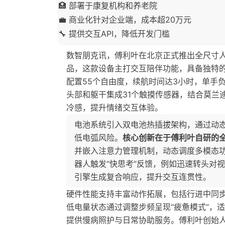
🏥 部署于康复机构和养老院
💼 商业化针对企业端，成本超20万元
🔧 提供交互API，降低开发门槛
数智朋克讯，傅利叶在北京正式推出全尺寸人形机器
品，这款设备主打交互陪伴功能，具备独特
配置55个自由度，续航时间达3小时，单手
头部和躯干集成31个触摸传感器，结合莫兰
冷感，提升情绪交互体验。
电池系统引入双电池热插拔架构，通过动
低电弧风险。
核心创新在于傅利叶自研的
并嵌入注意力管理机制，动态调度多模态
器人触发“快思考”反馈，例如迅速转头对
引擎生成复合响应，提升交互连贯性。
硬件性能支持丰富动作拓展，包括行进中同
低电量状态通过调整步频呈现“疲惫模式”，
提供慢病照护与日常协助服务。傅利叶创始