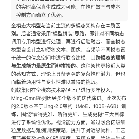
的实时高保真生成成为可能，在推理效率与成本
控制方面确立了优势。
全模态大模型与当前主流的多模态架构存在本质区
别。后者通常采用“模型拼装”思路，即针对不同模态
调用专用模型进行处理，再进行后验融合。而全模态
模型自设计之初便将文本、图像、音频等不同模态置
于统一的信息空间中进行联合建模，其
跨模态的理解
与生成能力是原生而非拼接的
。这种架构更接近人类
的感知方式，理论上具备更强的复杂推理潜力，但也
面临着通用性与专业性难以兼得的挑战。
蚂蚁集团在全模态技术路径上已进行多年投入，
Ming-Omni系列历经多个版本的迭代演进。此次发布
的2.0版本基于Ling-2.0架构（MoE，100B-A6B）训
练，围绕“看得更准、听得更细、生成更稳”三大目标
进行了系统性优化。视觉能力方面，通过融合亿级细
粒度数据与难例训练策略，提升了对近缘物种、工艺
细节等复杂对象的识别精度。音频方面，除统一生成