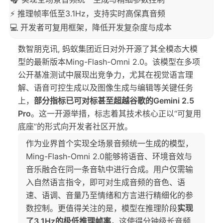
⚡ 推理帧率低至3.1Hz，支持实时高保真音频
💻 开发者可复用框架，降低开发复杂度与成本
数智朋克讯, 蚂蚁集团近日对外开源了其全模态大模
型的最新版本Ming-Flash-Omni 2.0。该模型在多项
公开基准测试中展现出竞争力，尤其在视觉语言理
解、语音可控生成以及图像生成与编辑等关键任务
上，
部分指标已可对标甚至超越谷歌的Gemini 2.5
Pro
。这一开源举措，标志着其技术核心正以“可复用
底座”的形式向开发者社区开放。
作为业界首个实现全场景音频统一生成的模型，
Ming-Flash-Omni 2.0能够将语音、环境音效与
音乐融合在同一条音轨中进行合成。用户仅需输
入自然语言指令，即可对生成音频的音色、语
速、语调、音量乃至情绪和方言进行精细化的参
数控制。更值得关注的是，模型在推理阶段
实现
了3.1Hz的极低推理帧率
，这使得分钟级长音频