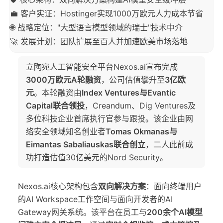
💼 客户实证：Hostinger实现1000万欧元人力成本节省
🌐 战略定位："大型语言模型领域的瑞士"技术中介
🚀 发展计划：团队扩展至百人并加速欧美市场落地
立陶宛人工智能安全平台Nexos.ai宣布完成
3000万欧元A轮融资
，公司估值攀升至
3亿欧
元
。本轮融资由
Index Ventures与Evantic
Capital联合领投
，Creandum、Dig Ventures及
多位科技企业首席执行官参与跟投。该企业由网
络安全领域知名创业者
Tomas Okmanas与
Eimantas Sabaliauskas联合创立
，二人此前成
功打造估值30亿美元的Nord Security。
Nexos.ai核心架构包含
双向解决方案
：面向终端用户
的AI Workspace工作空间与面向开发者的AI
Gateway网关系统。该平台在员工与
200余个AI模型