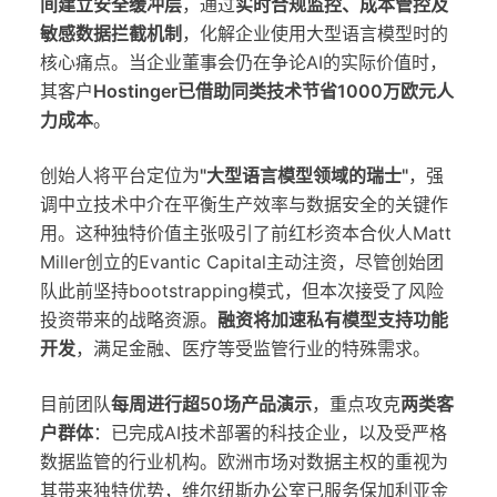
间建立安全缓冲层
，通过
实时合规监控、成本管控及
敏感数据拦截机制
，化解企业使用大型语言模型时的
核心痛点。当企业董事会仍在争论AI的实际价值时，
其客户
Hostinger已借助同类技术节省1000万欧元人
力成本
。
创始人将平台定位为
"大型语言模型领域的瑞士"
，强
调中立技术中介在平衡生产效率与数据安全的关键作
用。这种独特价值主张吸引了前红杉资本合伙人Matt
Miller创立的Evantic Capital主动注资，尽管创始团
队此前坚持bootstrapping模式，但本次接受了风险
投资带来的战略资源。
融资将加速私有模型支持功能
开发
，满足金融、医疗等受监管行业的特殊需求。
目前团队
每周进行超50场产品演示
，重点攻克
两类客
户群体
：已完成AI技术部署的科技企业，以及受严格
数据监管的行业机构。欧洲市场对数据主权的重视为
其带来独特优势，维尔纽斯办公室已服务保加利亚金