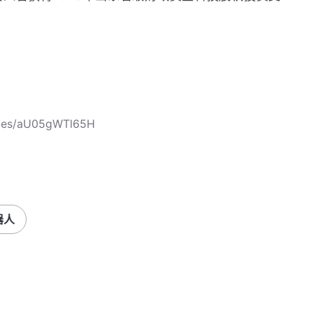
icles/aU05gWTl65H
器人