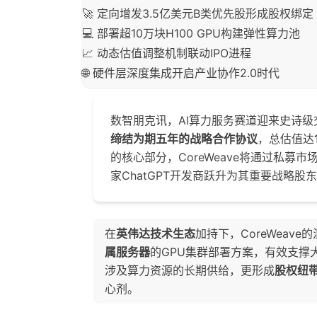
🚀 定向增发3.5亿美元B类优先股形成股权绑定
💻 部署超10万块H100 GPU构建弹性算力池
📈 动态估值调整机制联动IPO进程
🌐 硬件层深度集成开启产业协作2.0时代
数智朋克讯，AI算力服务赛道迎来史诗级
缔结为期五年的战略合作协议
，总估值达
的核心部分，CoreWeave将通过私募
家ChatGPT开发商跃升为其重要战略股
在
英伟达技术生态
加持下，CoreWeav
属服务器
的GPU集群部署方案，有效支撑
涉及算力资源的长期供给，更形成
股权纽
心剂。