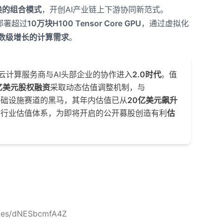
换的组合模式
，开创AI产业链上下游协同新范式。
将部署超过
10万块H100 Tensor Core GPU
，通过虚拟化
数级增长的计算需求
。
云计算服务商与AI头部企业的协作进入
2.0时代
。值
5亿美元股权融资
采取动态估值调整机制，与
AI基础设施赛道的黑马，其年内估值已从
20亿美元飙升
构行业估值体系，为即将开启的公开募股创造有利
估
cles/dNESbcmfA4Z