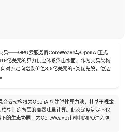
交易——
GPU云服务商CoreWeave与OpenAI正式
119亿美元
的算力供应体系浮出水面。作为交易架构
市场向对方定向增发价值
3.5亿美元
的B类优先股，使这
东。
e的混合云架构将为OpenAI构建弹性算力池，其基于
裸金
大模型训练所需的
高吞吐量计算
。此次深度绑定不仅
带下的生态协同
，为CoreWeave计划中的IPO注入强