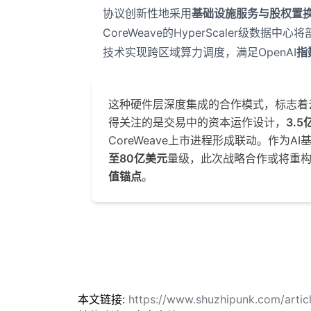
协议创新性地采用
基础设施服务与股权置
CoreWeave的HyperScaler级数据中心
技术实现跨区域算力调度，满足OpenAI
指
这种硬件层深度集成的合作模式，标志着
得关注的是交易中的资本运作设计，
3.
CoreWeave上市进程形成联动。作为
至80亿美元
量级，此次战略合作或将重
值锚点
。
本文链接:
https://www.shuzhipunk.com/arti