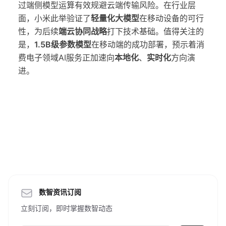
过端侧模型运算有效规避云端传输风险。在行业层
面，小米此举验证了
轻量化大模型
在移动设备的可行
性，为后续
端云协同战略
打下技术基础。值得关注的
是，
1.5B级参数模型
在移动端的成功部署，预示着消
费电子领域AI服务正加速向
本地化
、
实时化
方向演
进。
数智资讯订阅
立刻订阅，即时掌握数智动态