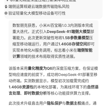
🔒 端侧运算规避云端数据传输隐私风险
🌐 验证轻量化大模型移动设备可行性
数智朋克获悉，小米AI百宝箱1.0.3内测版本完成
重大迭代，正式引入
DeepSeek-R1端侧大模型
部
署能力。此次更新突破性地将
1.5B参数量模型
压
缩至移动端运行，用户通过
1.46GB存储空间
即可
实现本地化AI服务调用，标志着小米在
端侧智能
计算
领域的技术布局取得实质性进展。
该版本采用
量化精度为Q6
的深度压缩方案，在保证模
型响应速度的前提下，成功将DeepSeek-R1部署至移
动终端。实测数据显示，模型初次加载需完成约
1.46GB资源包
的本地化部署，为离线环境下的
自然语
言处理
、
即时数据分析
等核心功能提供算力支撑。
此次技术升级直击用户
隐私保护
与
数据主权
痛点，通