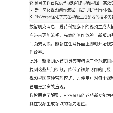
🛠 创意工作台提供单视频和多视频视图，高效
🚀 新UI简化视频创作流程，提升用户创作体验
💡 PixVerse强化了其在视频生成领域的技术
数智朋克消息，爱诗科技旗下的视频生成大模型
户带来更加流畅、高效的创作体验。新版U
间频繁切换，能够在任意界面上即时开始视
作效率。
此外，新版UI的首页灵感库精选了全球范
复刻这些热门视频，降低了视频制作的门槛。P
视频视图两种管理模式，方便用户对每个视
管理更加高效直观。
数智朋克了解到，PixVerse的这些新功
其在视频生成领域的领先地位。