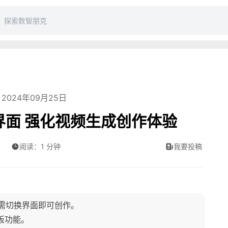
2024年09月25日
户界面 强化视频生成创作体验
阅读：1 分钟
我要投稿
户无需切换界面即可创作。
板功能。