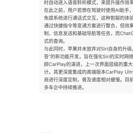
时自动进入语音聆听模式，来提升操作效
在此之前，用户若想在驾驶时使用AI助手，
免提系统进行通话式交互，这种割裂的体
通过快捷指令等变通方案进行整合，但效果有限
制、信息发送和基础导航等任务，而ChatG
式的查询。
与此同时，苹果并未放弃对Siri自身的升
答”的新功能开发，旨在强化Siri的实时
顾CarPlay的演进，上一次界面层级的重
计。其更深度集成的高端版本CarPlay U
商进行深度定制，普及速度相对缓慢。目前，
多车企中持续推进。