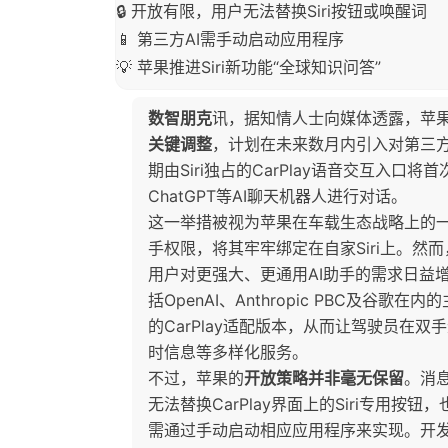
🔒 开放有限，用户无法替换Siri按钮或唤醒词
📱 第三方AI需手动启动应用程序
💡 苹果推进Siri新功能“全球知识问答”
数智朋克
讯，据知情人士向媒体透露，苹果公
关键调整
，计划在未来数月内引入对第三
期由Siri独占的CarPlay语音交互入
ChatGPT等AI聊天机器人进行对话。
这一举措被视为苹果在车载生态战略上的
手权限，将其牢牢绑定在自家Siri上。然而
用户对更强大、更通用AI助手的需求日益
括OpenAI、Anthropic PBC及谷
的CarPlay适配版本，从而让驾驶员在
时信息等多样化服务。
不过，苹果的
开放策略并非毫无保留
。消
无法替换CarPlay界面上的Siri专用按
需通过手动启动相应应用程序来实现。开