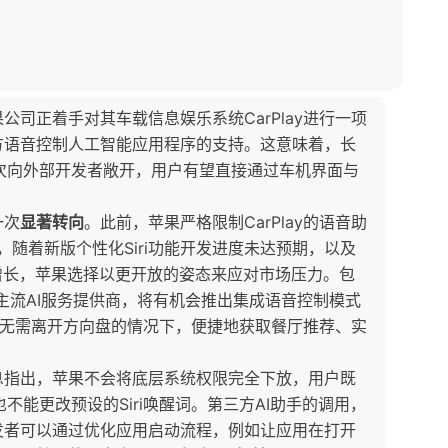
司正着手对其车载信息娱乐系统CarPlay进行一项
方语音控制人工智能应用程序的支持。这意味着，长
口将首次向外部开发者敞开，用户有望直接通过车机界面与
一次
显著转向
。此前，苹果严格限制CarPlay的语音助
，随着新版个性化Siri功能开发进度未达预期，以及
增长，苹果选择以更开放的姿态来应对市场压力。包
歌在内的主流AI服务提供商，将有机会推出集成语音控制模式
双手无需离开方向盘的情况下，便捷地获取餐厅推荐、实
息指出，苹果不会将底层系统权限完全下放，用户既
钮，也不能更改预设的Siri唤醒词。第三方AI助手的调用，
发者可以通过优化应用启动流程，例如让应用在打开