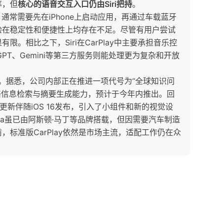
率，但
核心的语音交互入口仍由Siri把持
。
通常需要先在iPhone上启动应用，再通过车载蓝牙
验在稳定性和便捷性上均存在不足。尽管有用户尝试
。相比之下，Siri在CarPlay中主要承担音乐控
PT、Gemini等第三方服务则能处理更为复杂和开放
级。据悉，公司内部正在推进一项代号为“全球知识问
网络信息检索与摘要生成能力，预计于今年内推出。回
大更新伴随iOS 16发布，引入了小组件和新的视觉设
ltra虽已由阿斯顿·马丁等品牌搭载，但因需要汽车制造
标准版CarPlay依然是市场主流，适配工作仍在众