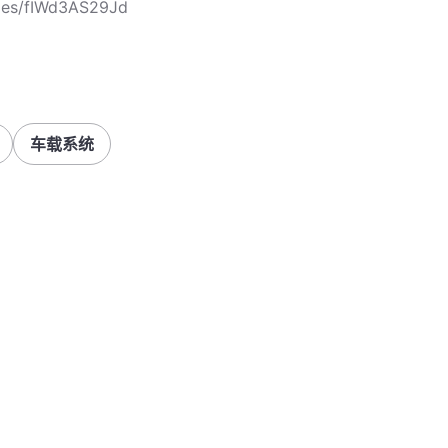
cles/fIWd3AS29Jd
车载系统