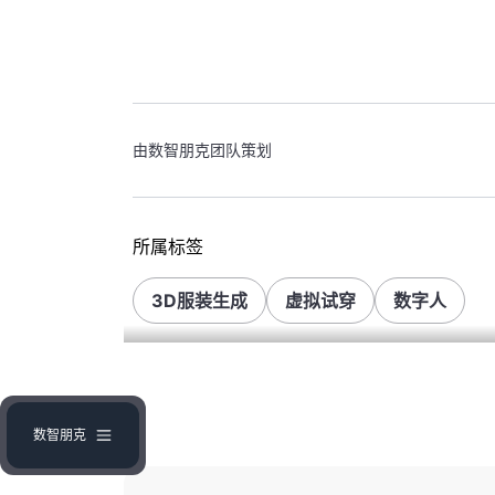
由数智朋克团队策划
所属标签
3D服装生成
虚拟试穿
数字人
本文链接:
https://www.shuzhipunk.com/art
转载请注明文章出处
数智朋克