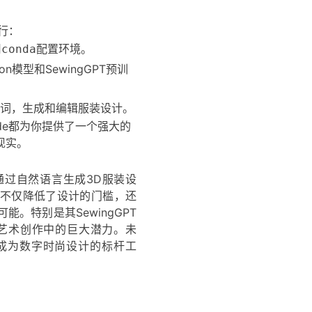
进行：
用
配置环境。
conda
on模型和SewingGPT预训
提示词，生成和编辑服装设计。
ode都为你提供了一个强大的
现实。
，通过自然语言生成3D服装设
不仅降低了设计的门槛，还
。特别是其SewingGPT
了AI在艺术创作中的巨大潜力。未
或将成为数字时尚设计的标杆工