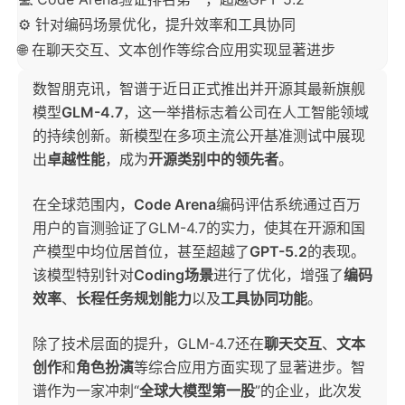
⚙️ 针对编码场景优化，提升效率和工具协同
🌐 在聊天交互、文本创作等综合应用实现显著进步
数智朋克讯，智谱于近日正式推出并开源其最新旗舰
模型
GLM-4.7
，这一举措标志着公司在人工智能领域
的持续创新。新模型在多项主流公开基准测试中展现
出
卓越性能
，成为
开源类别中的领先者
。
在全球范围内，
Code Arena
编码评估系统通过百万
用户的盲测验证了GLM-4.7的实力，使其在开源和国
产模型中均位居首位，甚至超越了
GPT-5.2
的表现。
该模型特别针对
Coding场景
进行了优化，增强了
编码
效率
、
长程任务规划能力
以及
工具协同功能
。
除了技术层面的提升，GLM-4.7还在
聊天交互
、
文本
创作
和
角色扮演
等综合应用方面实现了显著进步。智
谱作为一家冲刺“
全球大模型第一股
”的企业，此次发