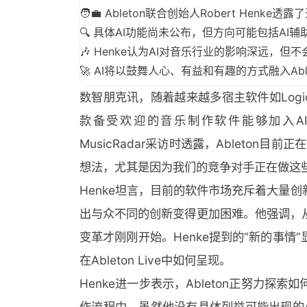
🧑‍💼 Ableton联合创始人Robert Henke
🔍 具体AI功能尚未公布，但方向可能包括AI
🎶 Henke认为AI对音乐行业的影响深远，但
🚀 AI将以鼓舞人心、有益和有趣的方式融入Abl
数智朋克讯，随着越来越多宿主软件如Logic P
款备受欢迎的音乐制作软件能够加入AI技术。
MusicRadar采访时透露，Ableton
想法，尤其是因为我们的竞争对手正在做这
Henke坦言，目前的软件市场充斥着大量
出与众不同的创新变得更加困难。他强调，
变革才刚刚开始。Henke提到的“新的事
在Ableton Live中如何呈现。
Henke进一步表示，Ableton正努力探
作流程中。虽然他没有具体列举可能出现的AI