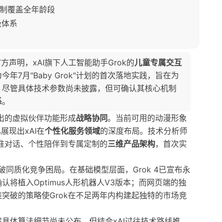
定制覆盖全年龄段
级体系
声明，xAI旗下人工智能助手Grok的
儿童专属交互
7月"Baby Grok"计划的首次落地实践，旨在为
。尽管具体技术参数尚未披露，但可确认其核心机制
系
。
推出的虚拟伙伴功能形成
战略协同
。当前可用的动漫形象
展现出xAI在
个性化服务领域
的深度布局。技术分析师
标准对话、个性陪伴到专属定制的
三维产品架构
，首次实
破同质化竞争困局。在基础模型层面，Grok 4已宣布永
将植入Optimus人形机器人V3版本；而网页端的独
突破的策略使Grok在不足两年内构建起独特的市场竞
具体算法细节尚未公布，但结合xAI过往技术路线推