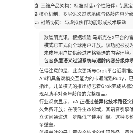
🤖 三维产品架构：标准对话+个性陪伴+专属
🔒 核心机制：多层语义过滤系统与适龄内容分
🤝 战略协同：与虚拟伙伴功能形成技术联动
数智朋克讯，根据埃隆·马斯克在X平台的官方
模式
已正式向全球用户开放。该功能被视为今年
未成年用户提供经过严格筛选的内容环境
包含
多层语义过滤系统与适龄内容分级体
值得注意的是，此次更新与Grok平台近期
Ani和具备双模交互能力的卡通熊猫Rudy，已
指出，儿童模式的推出标志着Grok完成从
现AI助手对全年龄段的完整覆盖。
行业观察显示，xAI正通过
差异化技术路径
突
久免费开放；在硬件生态领域，其语音引擎确认
立访问通道进一步降低了使用门槛。这种多维
争壁垒。
值得关注的是儿童安全技术的实现路径。虽然