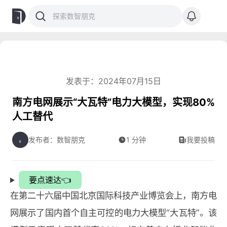
发表于：2024年07月15日
南方电网展示“大瓦特”电力大模型，实现80%
人工替代
发布者：数智朋克
1 分钟
我要投稿
要点速达👈
在第二十六届中国北京国际科技产业博览会上，南方电
网展示了国内首个自主可控的电力大模型“大瓦特”。该