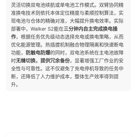
灵活切换双电池续航或单电池工作模式。双臂协同精
准换电技术则依托本体定位精度与柔顺控制算法，实
现电池与仓体的精确对准，大幅提升换电效率。实际
部署中，Walker S2能在
三分钟内自主完成换电操
作
，根据任务优先级动态选择充电或换电策略，从而
优化能源管理。热插拔机制融合物理隔离和快速断电
功能，
防触电防爆
的同时，双电池系统在主电池故障
时
无缝切换，提供冗余备份
，显著增强工厂作业的安
全性与可靠性。这不仅避免了充电停机导致的任务中
断，还降低了人力维护成本，整体生产效率得到提
升。