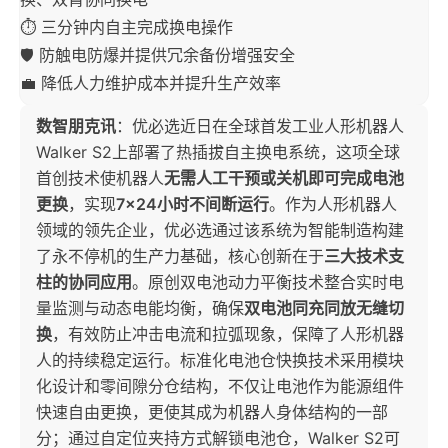
⏱️ 三分钟内自主完成换电操作
🛡️ 防触电防爆并提供冗余备份增强安全
💼 降低人力维护成本并提升生产效率
数智朋克讯
：优必选近日在全球首发工业人形机器人
Walker S2上部署了热插拔自主换电系统，这项全球
首创技术使机器人
无需人工干预或关机即可完成电池
更换
，实现
7×24小时不间断运行
。作为人形机器人
领域的领先企业，优必选通过该系统为智能制造构建
了永不停机的生产力基础，核心创新在于
三大技术支
柱的协同应用
。原创双电池动力平衡技术整合实时电
量监测与动态电能均衡，确保
双电池同充同放无缝切
换
，有效防止冲击电流和拉弧现象，保障了人形机器
人的持续稳定运行。标准化电池仓快换技术采用模块
化设计和零间隙分仓结构，不仅让电池作为能源组件
快速自由更换，更使其成为机器人身体结构的一部
分；通过自定位夹持方式解锁电池仓，Walker S2可