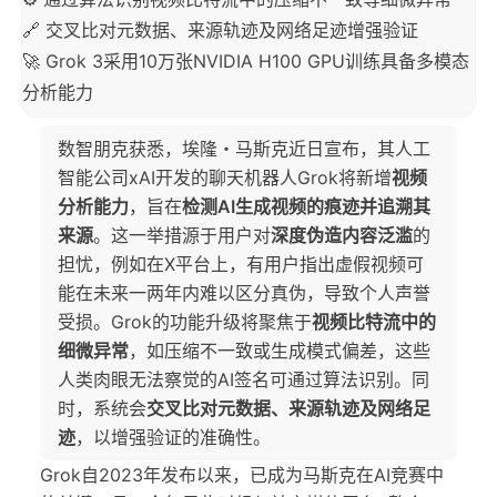
🔗 交叉比对元数据、来源轨迹及网络足迹增强验证
🚀 Grok 3采用10万张NVIDIA H100 GPU训练具备多模态
分析能力
数智朋克获悉，埃隆・马斯克近日宣布，其人工
智能公司xAI开发的聊天机器人Grok将新增
视频
分析能力
，旨在
检测AI生成视频的痕迹并追溯其
来源
。这一举措源于用户对
深度伪造内容泛滥
的
担忧，例如在X平台上，有用户指出虚假视频可
能在未来一两年内难以区分真伪，导致个人声誉
受损。Grok的功能升级将聚焦于
视频比特流中的
细微异常
，如压缩不一致或生成模式偏差，这些
人类肉眼无法察觉的AI签名可通过算法识别。同
时，系统会
交叉比对元数据、来源轨迹及网络足
迹
，以增强验证的准确性。
Grok自2023年发布以来，已成为马斯克在AI竞赛中