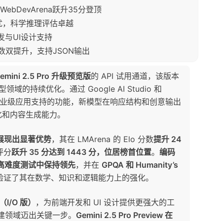
ebDevArena跃升35分登顶
测试占优，科学推理评估卓越
端开发与UI设计支持
代码分数双提升，支持JSON输出
emini 2.5 Pro 升级预览版
的 API 试用通道，该版本
的持续优化。通过 Google AI Studio 和
这一企业级应用支持的功能，新模型在响应结构和创意输出
化和内容生成能力。
预览版展现出显著优势
，其在 LMArena 的 Elo 分数
提升 24
的评分
跃升 35 分达到 1443 分，位居榜首位置
。
编码
ot 等高难度测试中保持领先
，并在
GPQA 和 Humanity’s
验证了其在数学、知识和逻辑能力上的强化。
w（I/O 版）
，为前端开发和 UI 设计提供更强大的工
用构建领域迈出关键一步。
Gemini 2.5 Pro Preview 在