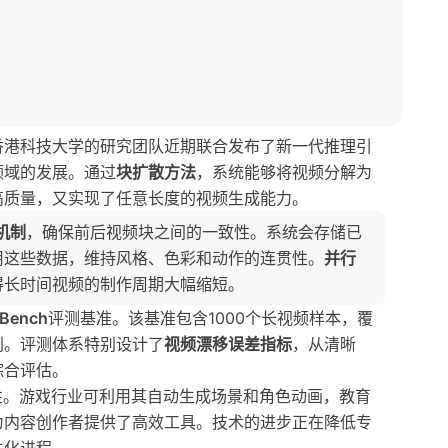
香港科技大学的研究团队近期联合发布了新一代推理引
领域的发展。通过
块扩散方法
，系统能够将视频分解为
高质量，又实现了任意长度的视频生成能力。
机制
，确保前后视频块之间的一致性。系统会存储已
用这些数据，维持风格、色彩和动作的连贯性。
并行
得长时间视频的制作周期大幅缩短。
-Bench
评测基准。该基准包含1000个长视频样本，覆
别。评测体系特别设计了
视频漂移误差指标
，从清晰
综合评估。
可能性。游戏行业可利用其自动生成场景和角色动画，教育
为内容创作者提供了高效工具。技术的进步正在降低专