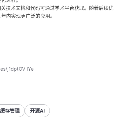
主化进程。
相关技术文档和代码可通过学术平台获取。随着后续优
几年内实现更广泛的应用。
es/j1dptOViIYe
V缓存管理
开源AI