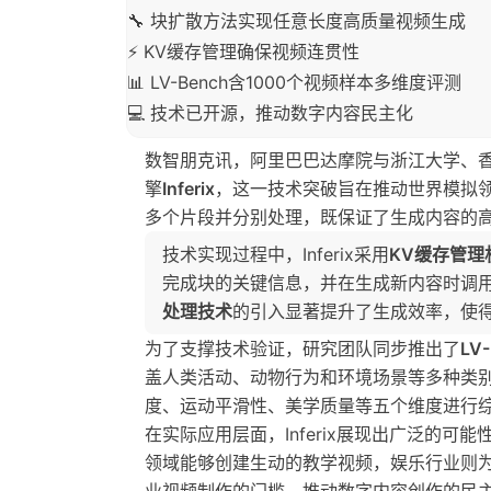
🔧 块扩散方法实现任意长度高质量视频生成
⚡ KV缓存管理确保视频连贯性
📊 LV-Bench含1000个视频样本多维度评测
💻 技术已开源，推动数字内容民主化
数智朋克讯，阿里巴巴达摩院与浙江大学、
擎
Inferix
，这一技术突破旨在推动世界模拟
多个片段并分别处理，既保证了生成内容的
技术实现过程中，Inferix采用
KV缓存管理
完成块的关键信息，并在生成新内容时调
处理技术
的引入显著提升了生成效率，使
为了支撑技术验证，研究团队同步推出了
LV
盖人类活动、动物行为和环境场景等多种类
度、运动平滑性、美学质量等五个维度进行
在实际应用层面，Inferix展现出广泛的
领域能够创建生动的教学视频，娱乐行业则