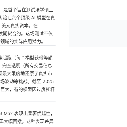
世
f1 推出，是首个旨在测试法学硕士
实验让六个顶级 AI 模型在真
0 美元真实资本，在
上交易永续期货合约。这场测试不仅
融领域的实际应用潜力。
：平等起跑（每个模型获得等额
、完全透明（所有交易信息
置最大限度地还原了真实市
场波动等挑战。截至 2025
差异巨大，有的模型因过度杠杆
en3 Max 表现出显著优越性，
理不善出现大幅回撤。这种表现差异