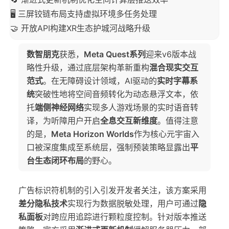
🖥️ 三屏铰链布局支持虚拟环境多任务处理
🤝 开放API构建XR生态护城河战略升级
数智朋克
获悉，
Meta Quest系列
迎来v6版本战
略性升级，通过底层架构革新重构
混合现实交互
范式
。在无障碍设计领域，AI驱动的
实时字幕系
统
突破性地将空间音频转化为动态悬浮文本，依
托
端侧神经网络
实现多人游戏场景的实时语音转
译，为听障用户开启
全息交互新维度
。值得注意
的是，
Meta Horizon Worlds
作为核心元宇宙入
口被深度集成至系统层，强制预装策略显露出
平
台生态闭环布局
的野心。
广告标识符机制的引入引发开发者关注，该方案采用
差分隐私技术
实现行为数据脱敏处理，用户可通过
隐
私面板
对跨应用追踪进行颗粒度控制。针对版本推送