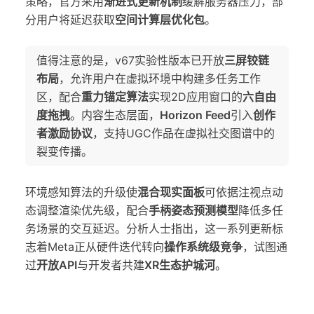
策略，官方采用
渐进式更新机制
缓解服务器压力，部
分用户将延迟获取
空间计算层优化包
。
值得注意的是，v67实验性版本已开放
三屏铰链
布局
，允许用户在虚拟环境中构建多任务工作
区，配合
重力锚定算法
实现2D应用窗口的
六自由
度拖拽
。内容生态层面，
Horizon Feed
引入
创作
者激励协议
，支持UGC作品在虚拟社交图谱中的
裂变传播。
环境感知算法的升级使
混合现实面板
可依据注视点动
态调整渲染优先级，配合
手柄姿态预测模型
降低多任
务场景的交互延迟。分析人士指出，这一系列更新标
志着Meta正从硬件迭代转向
操作系统级竞争
，试图通
过
开放API
与开发者共建
XR生态护城河
。