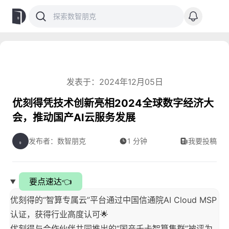
发表于：2024年12月05日
优刻得凭技术创新亮相2024全球数字经济大
会，推动国产AI云服务发展
发布者：数智朋克
1 分钟
我要投稿
要点速达👈
优刻得的“智算专属云”平台通过中国信通院AI Cloud MSP
认证，获得行业高度认可🌟
优刻得与合作伙伴共同推出的“国产千卡智算集群”被评为