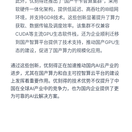
此外，优刻得还推出了“国产千卡智算集群”，采用
软硬件一体化架构，提供低延迟、高吞吐的IB组网
环境，并支持GDR技术。这些创新显著提升了算力
获取、数据传输及调度效率。该集群不仅兼容
CUDA等主流GPU生态软件栈，还为企业顺利迁移
到国产智算平台提供了技术支持，推动国产GPU生
态的建设，促进了国产算力的规模化应用。
通过这些创新，优刻得正在加速推动国内AI云产业的
进步，尤其在国产算力和自主可控智算云平台的建设
上发挥着重要作用。优刻得的技术优势不仅提升了中
国在全球AI产业中的竞争力，也为国内企业提供了更
为可靠的AI云解决方案。