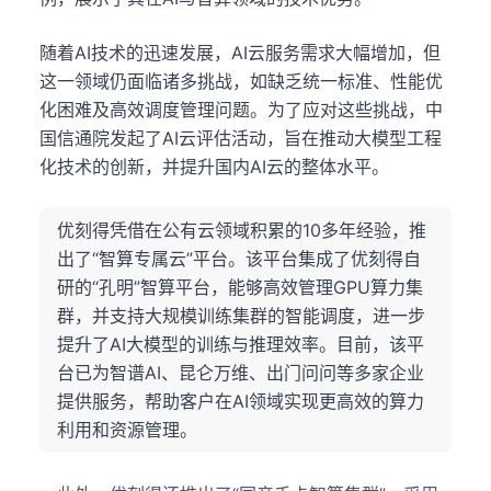
随着AI技术的迅速发展，AI云服务需求大幅增加，但
这一领域仍面临诸多挑战，如缺乏统一标准、性能优
化困难及高效调度管理问题。为了应对这些挑战，中
国信通院发起了AI云评估活动，旨在推动大模型工程
化技术的创新，并提升国内AI云的整体水平。
优刻得凭借在公有云领域积累的10多年经验，推
出了“智算专属云”平台。该平台集成了优刻得自
研的“孔明”智算平台，能够高效管理GPU算力集
群，并支持大规模训练集群的智能调度，进一步
提升了AI大模型的训练与推理效率。目前，该平
台已为智谱AI、昆仑万维、出门问问等多家企业
提供服务，帮助客户在AI领域实现更高效的算力
利用和资源管理。