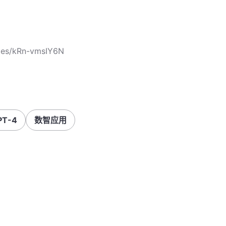
cles/kRn-vmsIY6N
PT-4
数智应用