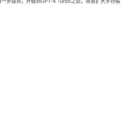
进一步提到，升级到GPT-4 Turbo之后，将会扩大字符输