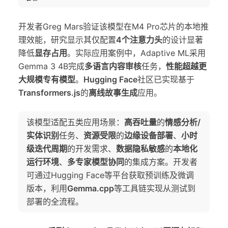
开发者Greg Mars验证该模型在M4 Pro芯片的本地推
理效能，研究显示其仅配置
4个注意力头
的设计显著
降低
显存占用
。实际应用案例中，Adaptive ML采用
Gemma 3 4B完成
多语言内容审核
任务，
性能超越更
大规模专有模型
。
Hugging Face
社区已实现基于
Transformers.js
的
离线故事生成
应用。
该模型适配五类应用场景：
高吞吐量
的
情感分析/
实体识别
任务、
资源受限
的
边缘设备部署
、
小时
级迭代周期
的开发需求、
数据隐私敏感
的
本地化
运行环境
、
多专家模型协同
的集成方案。开发者
可通过Hugging Face等平台获取预训练及微调
版本，利用
Gemma.cpp
等工具链实现从测试到
部署的全流程。