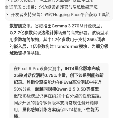
🌐 适配五类场景：含边缘设备部署与隐私敏感环境
🔧 开发者支持完善：通过Hugging Face平台获取工具链
数智朋克
讯，谷歌推出
Gemma 3 270M
开源模型，
以
2.7亿参数
实现
边缘计算
场景的高效部署。该模型采
用
参数精简架构
，其中
1.7亿参数
用于支持
256k词表
的
嵌入层
，
1亿参数
构建
Transformer模块
，为
细分领
域微调
提供基础。
在Pixel 9 Pro设备实测中，
INT4量化版本完成
25轮对话仅消耗0.75%电量，创下该系列能效新
纪录
。其
指令遵循能力
在
IFEval基准测试
中接近
50%分数，
超越同规模Qwen 2.5 0.5B等模型
，
但较1B级模型仍存在约20个百分点的性能差距。
同步开源的指令微调版本支持常规任务开箱即
用，
量化感知训练
方案确保INT4精度下
性能无
损
。