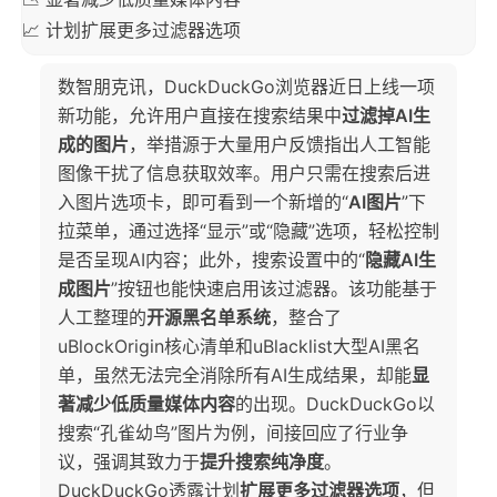
📈 计划扩展更多过滤器选项
数智朋克讯，DuckDuckGo浏览器近日上线一项
新功能，允许用户直接在搜索结果中
过滤掉AI生
成的图片
，举措源于大量用户反馈指出人工智能
图像干扰了信息获取效率。用户只需在搜索后进
入图片选项卡，即可看到一个新增的“
AI图片
”下
拉菜单，通过选择“显示”或“隐藏”选项，轻松控制
是否呈现AI内容；此外，搜索设置中的“
隐藏AI生
成图片
”按钮也能快速启用该过滤器。该功能基于
人工整理的
开源黑名单系统
，整合了
uBlockOrigin核心清单和uBlacklist大型AI黑名
单，虽然无法完全消除所有AI生成结果，却能
显
著减少低质量媒体内容
的出现。DuckDuckGo以
搜索“孔雀幼鸟”图片为例，间接回应了行业争
议，强调其致力于
提升搜索纯净度
。
DuckDuckGo透露计划
扩展更多过滤器选项
，但