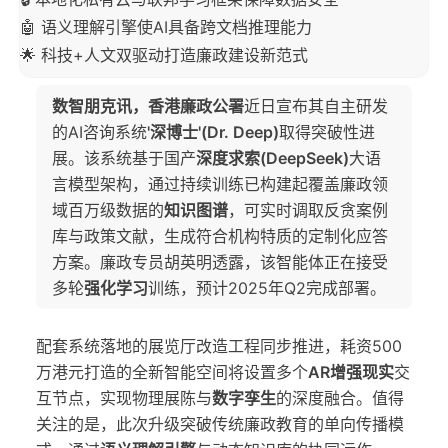
🤖 语义理解引擎使AI具备跨文档推理能力
🌟 科技+人文双驱动打造廉政建设新范式
数智朋克讯，香港廉政公署
近日宣布其自主研发
的AI咨询系统
'深博士'(Dr. Deep)
取得突破性进
展。该系统基于国产
深度求索(DeepSeek)
大语
言模型架构，通过持续训练已构建起覆盖廉政领
域百万级数据的
知识图谱
，可实时调取反贪案例
库与政策文献，生成符合机构特质的定制化应答
方案。廉政专员胡英明透露，该智能体正在接受
多轮
强化学习
训练，预计2025年Q2完成部署。
配套系统落地的展览厅改造工程同步推进，耗资500
万港元打造的全新智能空间将设置多个
AR增强现实
交
互节点，实现物理展陈与
数字孪生
的深度融合。值得
关注的是，此次升级突破传统廉政教育的单向传播模