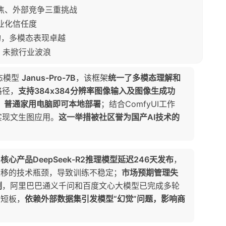
失焦、外部竞争三重挑战
业化信任度
E架构，多模态表现卓越
域，未掀行业波浪
模态模型
Janus-Pro-7B
，该框架
统一了多模态理解和
路径，
支持384x384分辨率图像输入及图像生成功
，普通家用电脑即可本地部署
；结合ComfyUI工作
实现文生图应用。
这一举措被社区誉为国产AI技术的
：
核心产品DeepSeek-R2推理模型延迟246天发布
，
N迁移的技术瓶颈，导致训练不稳定；
市场预期管理失
剧
，阿里巴巴通义千问和百度文心大模型已完成多轮
在短板，
依赖外部数据集引发模型“幻觉”问题，影响商