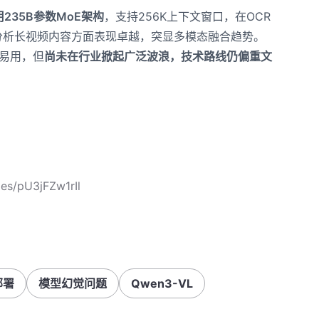
用235B参数MoE架构
，支持256K上下文窗口，在OCR
分析长视频内容方面表现卓越，突显多模态融合趋势。
开源易用，但
尚未在行业掀起广泛波浪，技术路线仍偏重文
les/pU3jFZw1rIl
部署
模型幻觉问题
Qwen3-VL