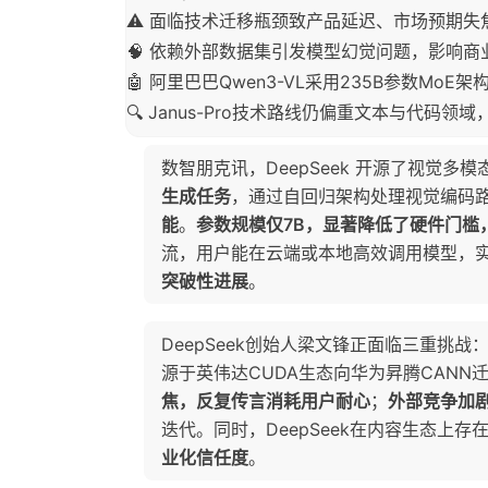
⚠️ 面临技术迁移瓶颈致产品延迟、市场预期
🧠 依赖外部数据集引发模型幻觉问题，影响商
🤖 阿里巴巴Qwen3-VL采用235B参数Mo
🔍 Janus-Pro技术路线仍偏重文本与代码领
数智朋克讯，DeepSeek 开源了视觉多
生成任务
，通过自回归架构处理视觉编码
能
。
参数规模仅7B，显著降低了硬件门槛
流，用户能在云端或本地高效调用模型，
突破性进展
。
DeepSeek创始人梁文锋正面临三重挑战
源于英伟达CUDA生态向华为昇腾CAN
焦，反复传言消耗用户耐心
；
外部竞争加
迭代。同时，DeepSeek在内容生态上存
业化信任度
。