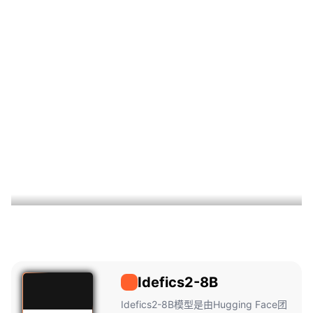
Idefics2-8B
Idefics2-
8B
Idefics2-8B模型是由Hugging Face团