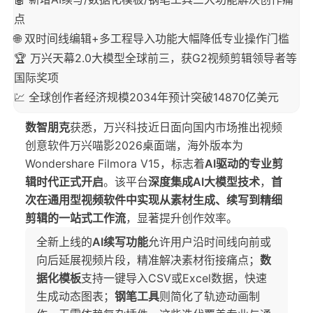
点
🌐 双时间线编辑+多工程导入功能大幅降低专业操作门槛
🏆 万兴天幕2.0大模型全球前三，获G2视频剪辑领导者等
国际奖项
💹 全球创作者经济规模2034年预计突破14870亿美元
数智朋克
获悉，万兴科技近日面向国内市场推出视频
创意软件万兴喵影2026桌面端，海外版本为
Wondershare Filmora V15，标志着
AI驱动的专业剪
辑时代正式开启
。该平台
深度集成AI大模型技术
，
首
次在通用型视频软件中实现从素材生成、续写到精细
剪辑的一站式工作流
，显著提升创作效率。
全新上线的
AI续写功能
允许用户沿时间线向前或
向后延展视频片段，精准解决素材衔接痛点；
数
据化模板
支持一键导入CSV或Excel数据，快速
生成动态图表；
钢笔工具
则简化了轨迹动画制