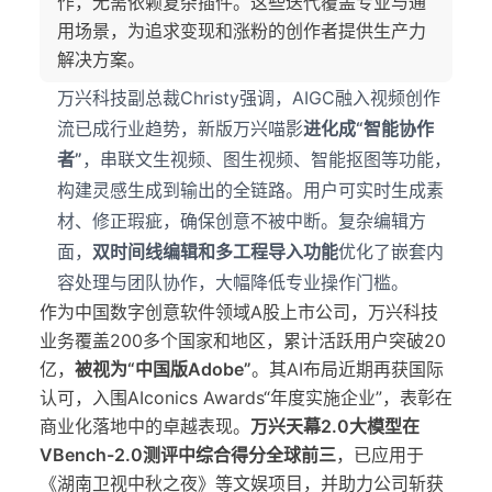
作，无需依赖复杂插件。这些迭代覆盖专业与通
用场景，为追求变现和涨粉的创作者提供生产力
解决方案。
万兴科技副总裁Christy强调，AIGC融入视频创作
流已成行业趋势，新版万兴喵影
进化成“智能协作
者”
，串联文生视频、图生视频、智能抠图等功能，
构建灵感生成到输出的全链路。用户可实时生成素
材、修正瑕疵，确保创意不被中断。复杂编辑方
面，
双时间线编辑和多工程导入功能
优化了嵌套内
容处理与团队协作，大幅降低专业操作门槛。
作为中国数字创意软件领域A股上市公司，万兴科技
业务覆盖200多个国家和地区，累计活跃用户突破20
亿，
被视为“中国版Adobe”
。其AI布局近期再获国际
认可，入围AIconics Awards“年度实施企业”，表彰在
商业化落地中的卓越表现。
万兴天幕2.0大模型在
VBench-2.0测评中综合得分全球前三
，已应用于
《湖南卫视中秋之夜》等文娱项目，并助力公司斩获