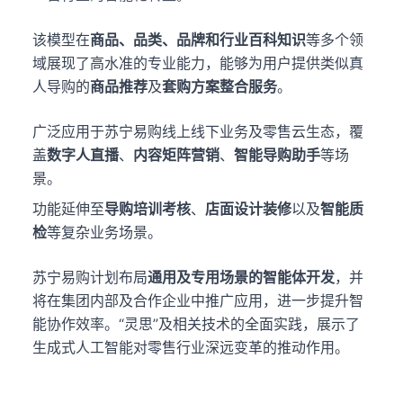
该模型在
商品、品类、品牌和行业百科知识
等多个领
域展现了高水准的专业能力，能够为用户提供类似真
人导购的
商品推荐
及
套购方案整合服务
。
广泛应用于苏宁易购线上线下业务及零售云生态，覆
盖
数字人直播
、
内容矩阵营销
、
智能导购助手
等场
景。
功能延伸至
导购培训考核
、
店面设计装修
以及
智能质
检
等复杂业务场景。
苏宁易购计划布局
通用及专用场景的智能体开发
，并
将在集团内部及合作企业中推广应用，进一步提升智
能协作效率。“灵思”及相关技术的全面实践，展示了
生成式人工智能对零售行业深远变革的推动作用。