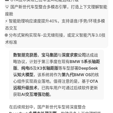
💡 国产新世代车型整合多模态引擎，打造上下文理解智能
座舱
⚡ 智能助理响应速度提升40%，支持语音/手势/环境多模
态交互
🌐 分布式架构实现车-云无缝衔接，或定义智能汽车3.0技
术标准
数智朋克获悉
，
宝马集团
与
深度求索公司
达成战
略协议，计划于第三季度在现有
BMW 5系长轴距
版
、
纯电i5
及
X3长轴距版
等车型部署
DeepSeek
认知大模型
，该系统将作为
第九代BMW OS
的核
心组件实现商业落地。值得注意的是，基于
OTA
远程升级技术
，已购车用户可通过后续软件更新
获取
AI交互增强功能
。
在后续规划中，国产新世代车型将深度整合