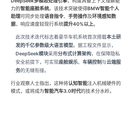
DeepSeek多模态处理引擎
，构建具备上下文理解能
力的
智能座舱系统
。该技术突破使得
BMW智能个人
助理
可同步处理
语音指令
、
手势操作
及
环境感知数
据
，响应速度较现行系统
提升40%以上
。
此次技术迭代标志着豪华车机系统首次搭载
本土研
发的千亿参数级大语言模型
。据工程文件显示，
DeepSeek模块
采用
分布式计算架构
，在保障隐私
安全前提下，可实现
座舱娱乐
、
车辆控制
与
云端服
务
的无缝衔接。
行业观察人士指出，这种将
认知智能
注入机械硬件的
模式，或将成为
智能汽车3.0时代
的技术分水岭。