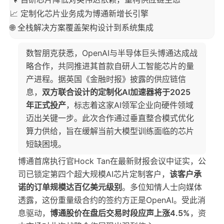
📈 定制化芯片业务成为博通新增长引擎
🌐 全栈解决方案覆盖架构设计到系统集成
数智朋克获悉，OpenAI与半导体巨头博通达成战
略合作，共同推进其首款自研人工智能芯片的量
产进程。据英国《金融时报》披露的供应链信
息，
双方联合设计的定制化AI加速器将于2025
年正式投产
，标志着这家AI领军企业向硬件领域
迈出关键一步。此次合作通过垂直整合模式优化
算力供给，旨在缓解当前大模型训练面临的芯片
短缺困境。
博通首席执行官Hock Tan在最新财报会议中证实，公
司已锁定第四个超大规模AI芯片定制客户，
该客户承
诺的订单规模达百亿美元级别
。多位知情人士向媒体
透露，这份重量级合约的签约方正是OpenAI。受此消
息驱动，
博通股价在盘后交易时段应声上涨4.5%
，资