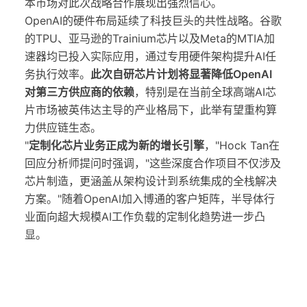
本市场对此次战略合作展现出强烈信心。
OpenAI的硬件布局延续了科技巨头的共性战略。谷歌
的TPU、亚马逊的Trainium芯片以及Meta的MTIA加
速器均已投入实际应用，通过专用硬件架构提升AI任
务执行效率。
此次自研芯片计划将显著降低OpenAI
对第三方供应商的依赖
，特别是在当前全球高端AI芯
片市场被英伟达主导的产业格局下，此举有望重构算
力供应链生态。
"
定制化芯片业务正成为新的增长引擎
，"Hock Tan在
回应分析师提问时强调，"这些深度合作项目不仅涉及
芯片制造，更涵盖从架构设计到系统集成的全栈解决
方案。"随着OpenAI加入博通的客户矩阵，半导体行
业面向超大规模AI工作负载的定制化趋势进一步凸
显。