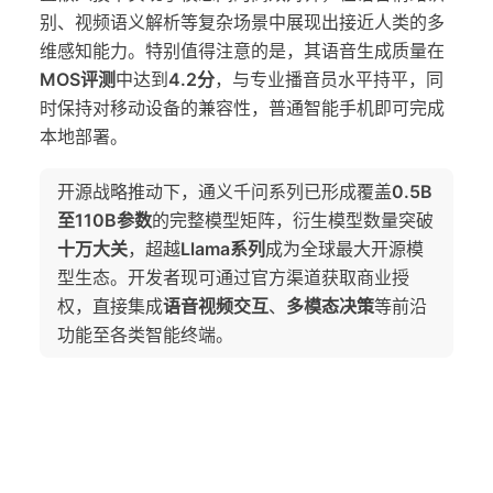
别、视频语义解析等复杂场景中展现出接近人类的多
维感知能力。特别值得注意的是，其语音生成质量在
MOS评测
中达到
4.2分
，与专业播音员水平持平，同
时保持对移动设备的兼容性，普通智能手机即可完成
本地部署。
开源战略推动下，通义千问系列已形成覆盖
0.5B
至110B参数
的完整模型矩阵，衍生模型数量突破
十万大关
，超越
Llama系列
成为全球最大开源模
型生态。开发者现可通过官方渠道获取商业授
权，直接集成
语音视频交互
、
多模态决策
等前沿
功能至各类智能终端。