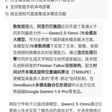
📱 支持智能手机本地部署
🚀 商业授权可直接集成多模态功能
数智朋克
讯，
阿里巴巴集团
近日开源了其通义千
问系列最新力作——
Qwen2.5-Omni-7B全模态
大模型
。作为业界首个端到端多模态解决方案，
该模型在
7B参数规模
下实现了文本、图像、音频
及视频的跨模态实时处理能力，通过
流式处理引
擎
可同步生成文字响应与自然语音输出。技术团
队创新研发的
Thinker-Talker双核架构
，配合
时
间对齐多模态旋转位置编码算法（TMRoPE）
，
使模型具备类人类的"思考-表达"协同机制，在
OmniBench多模态融合任务测试
中以全方位优
势超越
Google Gemini-1.5-Pro
等竞品。
相较于传统千亿级闭源模型，
Qwen2.5-Omni
通过位
置嵌入技术实现了模态间的高效对齐，在语音情绪识