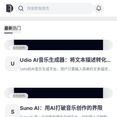
最新
热门
音乐创作
Udio AI音乐生成器：将文本描述转化为
U
独特音乐体验
Udio的AI音乐生成平台，用户只需输入简单的文本描述，
AI即可根据这些描述创作出风格多样的音乐。无论是流
行、爵士、电子音乐还是古典音乐，Udio的智能系统都能
够捕捉用户的创意意图，并转化为高质量的音乐作品。
音乐创作
Suno AI：用AI打破音乐创作的界限
S
Suno AI 是一个创新的音乐生成平台，它利用人工智能技