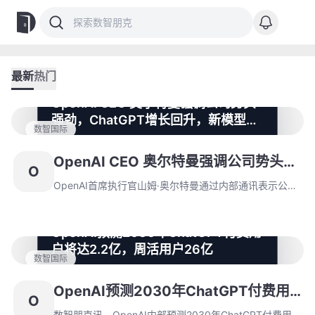
最新
热门
OpenAI CEO 奥尔特曼强调公司势头
强劲，ChatGPT增长回升，新模型本
数智国际
周推出
OpenAI首席执行官山姆·奥尔特曼通过内部通讯表示公司
发展势头强劲，ChatGPT月度增长率已超过10%，升级
OpenAI CEO 奥尔特曼强调公司势头强
O
对话模型即将推出。同时，公司面临谷歌和Anthropic的
劲，ChatGPT增长回升，新模型本周推
竞争挑战，Codex增长显著，并筹备千亿美元融资。
OpenAI首席执行官山姆·奥尔特曼通过内部通讯表示公司
出
发展势头强劲，ChatGPT月度增长率已超过10%，升级对
话模型即将推出。同时，公司面临谷歌和Anthropic的竞
OpenAI预测2030年ChatGPT付费用
争挑战，Codex增长显著，并筹备千亿美元融资。
户将达2.2亿，周活用户26亿
数智国际
数智朋克讯，OpenAI内部预测2030年ChatGPT付费用
户将突破2.2亿，周活用户达26亿，付费渗透率升至
OpenAI预测2030年ChatGPT付费用
O
8.5%。公司正通过企业订阅、低价版本及购物助手等新
户将达2.2亿，周活用户26亿
业务驱动增长，同时应对谷歌Gemini的竞争压力。
数智朋克讯，OpenAI内部预测2030年ChatGPT付费用