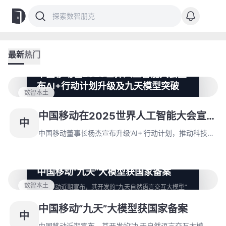
最新
热门
中国移动在2025世界人工智能大会宣
布AI+行动计划升级及九天模型突破
数智本土
中国移动董事长杨杰宣布升级'AI+'行动计划，推动科技创
新与产业创新深度融合。中移九天公司揭牌运营，九天模
中国移动在2025世界人工智能大会宣
中
型在语言和多模态领域实现突破性进展，并开源核心模型
布AI+行动计划升级及九天模型突破
促进生态成熟。
中国移动董事长杨杰宣布升级'AI+'行动计划，推动科技创
新与产业创新深度融合。中移九天公司揭牌运营，九天模
型在语言和多模态领域实现突破性进展，并开源核心模型
促进生态成熟。
中国移动“九天”大模型获国家备案
数智本土
中国移动近期宣布，其开发的“九天自然语言交互大模型”
正式通过国家网信办的备案，成为首个获得“生成式人工
中国移动“九天”大模型获国家备案
智能服务备案”和“境内深度合成服务算法备案”双重备案
中
的央企研发大模型。
中国移动近期宣布，其开发的“九天自然语言交互大模型”