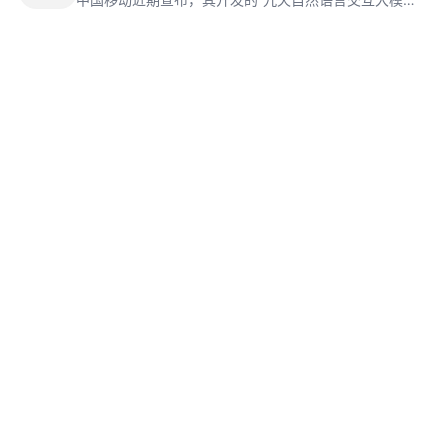
正式通过国家网信办的备案，成为首个获得“生成式人工
智能服务备案”和“境内深度合成服务算法备案”双重备案的
央企研发大模型。