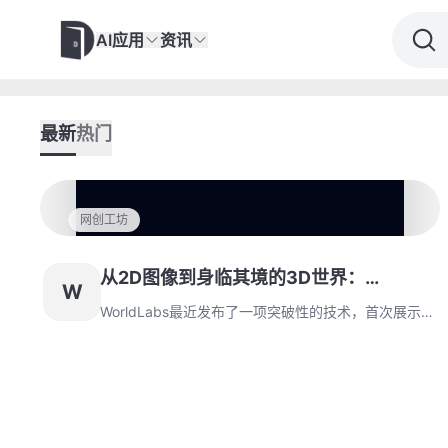
AI应用
资讯
最新
热门
网创工坊
从2D图像到身临其境的3D世界：
W
WorldLabs的AI创新
WorldLabs最近发布了一项突破性的技术，首次展示了
一个可以将单一图像转化为3D世界的AI系统。这项技
术让我们不再是“看”图像，而是“走进”图像，探索其深
度和细节。