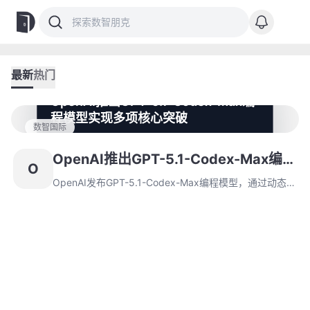
最新
热门
OpenAI推出GPT-5.1-Codex-Max编
程模型实现多项核心突破
数智国际
OpenAI发布GPT-5.1-Codex-Max编程模型，通过动态
压缩机制实现数百万token连续任务处理，性能评测全面
OpenAI推出GPT-5.1-Codex-Max编程
O
领先。该模型集成开发生态，支持命令行工具与交互编
模型实现多项核心突破
程，默认启用严格沙盒安全防护。
OpenAI发布GPT-5.1-Codex-Max编程模型，通过动态压
缩机制实现数百万token连续任务处理，性能评测全面领
先。该模型集成开发生态，支持命令行工具与交互编程，
默认启用严格沙盒安全防护。