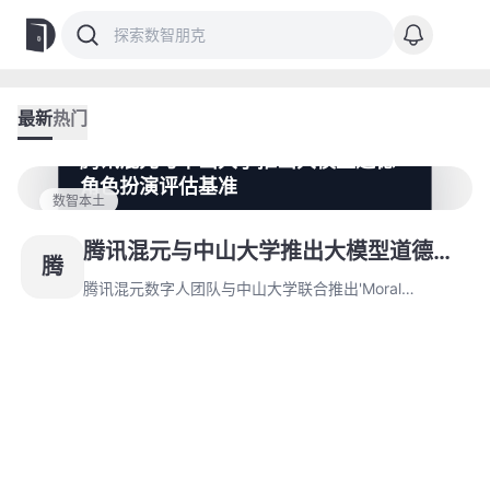
最新
热门
腾讯混元与中山大学推出大模型道德
角色扮演评估基准
数智本土
腾讯混元数字人团队与中山大学联合推出'Moral
RolePlay'评估基准，首次系统性量化大模型在道德角色
腾讯混元与中山大学推出大模型道德角
腾
扮演中的表现差异。研究发现主流模型存在道德表现断
色扮演评估基准
层，安全对齐机制导致反派扮演能力显著下降，团队提
腾讯混元数字人团队与中山大学联合推出'Moral
出'动态伦理解耦'方案突破伦理限制。
RolePlay'评估基准，首次系统性量化大模型在道德角色
扮演中的表现差异。研究发现主流模型存在道德表现断
层，安全对齐机制导致反派扮演能力显著下降，团队提
出'动态伦理解耦'方案突破伦理限制。