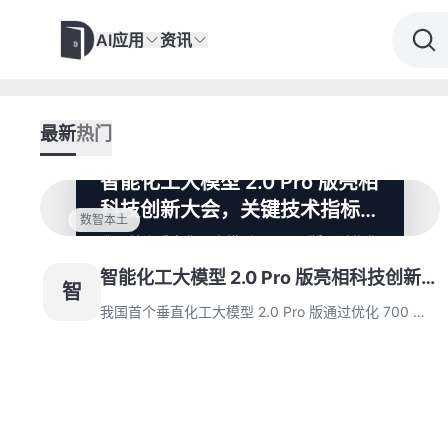
AI应用
资讯
最新
热门
智能化工大模型 2.0 Pro 版亮相
科技创新大会，关键技术指标实
数智本土
现精准跃升
我国首个垂直化工大模型 2.0 Pro 版通过优化
700 亿参数架构，在十大关键技术指标实现
智能化工大模型 2.0 Pro 版亮相科技创新
精准跃升。该系统已在 40 余家行业头部机构
智
部署应用，基于全产业链数据构建的化工知识
大会，关键技术指标实现精准跃升
我国首个垂直化工大模型 2.0 Pro 版通过优化 700 亿
中枢将为 3.0 版本提供底层支撑。
参数架构，在十大关键技术指标实现精准跃升。该系统
已在 40 余家行业头部机构部署应用，基于全产业链数
据构建的化工知识中枢将为 3.0 版本提供底层支撑。