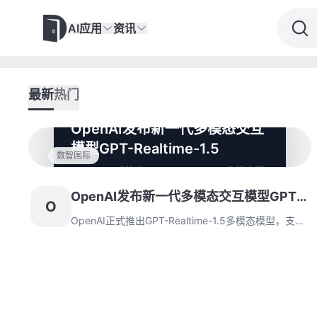
AI应用
资讯
最新
热门
OpenAI发布新一代多模态交互
模型GPT-Realtime-1.5
数智国际
OpenAI正式推出GPT-Realtime-1.5多模态模
型，支持实时音频和视觉处理，实现低延迟交
OpenAI发布新一代多模态交互模型GPT-
互。该模型显著优化响应速度，开放API接
O
口，并采用端到端加密和内容过滤确保安全。
Realtime-1.5
OpenAI正式推出GPT-Realtime-1.5多模态模型，支持
实时音频和视觉处理，实现低延迟交互。该模型显著优
化响应速度，开放API接口，并采用端到端加密和内容
过滤确保安全。