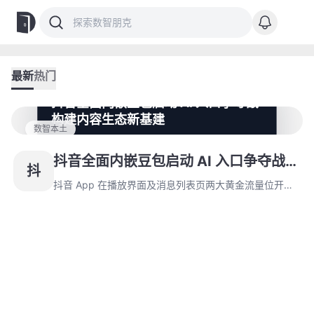
最新
热门
抖音全面内嵌豆包启动 AI 入口争夺战
构建内容生态新基建
数智本土
抖音 App 在播放界面及消息列表页两大黄金流量位开放
豆包 AI 入口，实现内容消费与 AI 创作闭环。字节跳动通
抖音全面内嵌豆包启动 AI 入口争夺战
抖
过抖音日均 7 亿活跃用户流量漏斗，构建覆盖全链路的智
构建内容生态新基建
能服务网络。
抖音 App 在播放界面及消息列表页两大黄金流量位开放
豆包 AI 入口，实现内容消费与 AI 创作闭环。字节跳动通
过抖音日均 7 亿活跃用户流量漏斗，构建覆盖全链路的智
能服务网络。