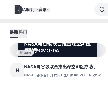
AI应用
资讯
最新
热门
NASA与谷歌联合推出深空AI医
疗助手CMO-DA
数智国际
NASA与谷歌合作开发的AI医疗助手CMO-DA
专为深空探索任务设计，在通信中断时提供医
NASA与谷歌联合推出深空AI医疗助手
疗支持。测试验证其高准确率辅助能力，未来
N
将增强功能并扩展至地球资源匮乏地区应用。
CMO-DA
NASA与谷歌合作开发的AI医疗助手CMO-DA专为深空
探索任务设计，在通信中断时提供医疗支持。测试验证
其高准确率辅助能力，未来将增强功能并扩展至地球资
源匮乏地区应用。