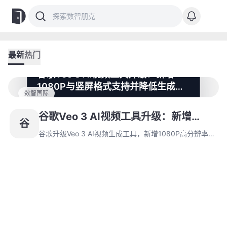
最新
热门
谷歌Veo 3 AI视频工具升级：新增
1080P与竖屏格式支持并降低生成成
数智国际
本
谷歌升级Veo 3 AI视频生成工具，新增1080P高分辨率输
出和竖屏视频格式支持，显著提升移动设备兼容性。开发
谷歌Veo 3 AI视频工具升级：新增
谷
者可通过API激活竖屏功能优化社交媒体展示，同时生成
1080P与竖屏格式支持并降低生成成本
成本大幅削减降低创作门槛。
谷歌升级Veo 3 AI视频生成工具，新增1080P高分辨率输
出和竖屏视频格式支持，显著提升移动设备兼容性。开发
者可通过API激活竖屏功能优化社交媒体展示，同时生成
成本大幅削减降低创作门槛。