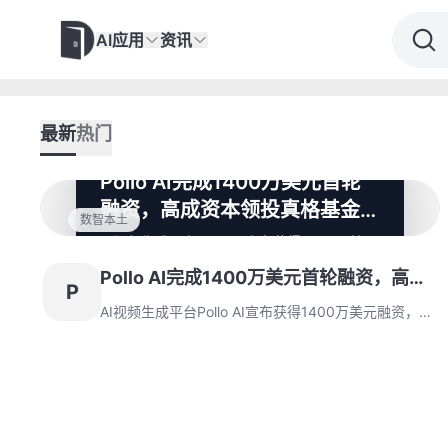
AI应用
资讯
最新
热门
Pollo AI完成1400万美元首轮
融资，高成资本领投真格基金跟
数智本土
投
AI视频生成平台Pollo AI宣布获得1400万美元
融资，由高成资本领投，真格基金跟投。平台
Pollo AI完成1400万美元首轮融资，高成
凭借SEO经验实现快速增长，注册用户超
P
2000万，目标成为AI视频创作工具领导者。
资本领投真格基金跟投
AI视频生成平台Pollo AI宣布获得1400万美元融资，由
高成资本领投，真格基金跟投。平台凭借SEO经验实现
快速增长，注册用户超2000万，目标成为AI视频创作
工具领导者。