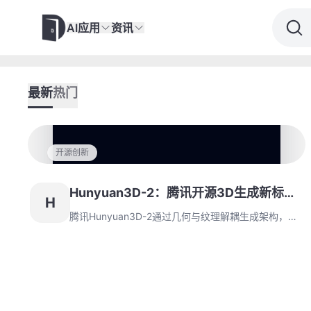
AI应用
资讯
最新
热门
开源创新
Hunyuan3D-2：腾讯开源3D生成新标
H
杆，几何与纹理双引擎重塑创作边界
腾讯Hunyuan3D-2通过几何与纹理解耦生成架构，结
合流式扩散变换器与多视角渲染技术，实现30秒级高
精度3D模型生成。其Turbo系列模型性能超越业界标
杆，开源生态正在重塑游戏开发、工业设计等领域的内
容生产范式，推动3D创作进入全民时代。